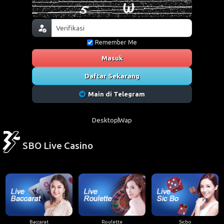
Remember Me
Masuk
Daftar Sekarang
Main di Telegram
Desktop
Wap
SBO Live Casino
Baccarat
Roulette
Sicbo