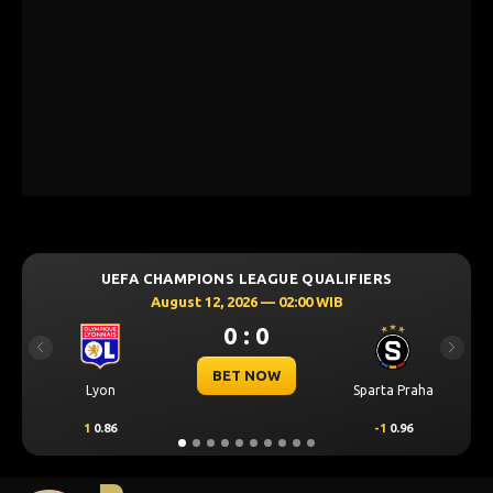
UEFA CHAMPIONS LEAGUE QUALIFIERS
August 12, 2026 — 02:00 WIB
0 : 0
Previous
Next
BET NOW
Lyon
Sparta Praha
1
0.86
-1
0.96