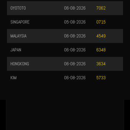
OYOTOTO
06-08-2026
7062
SINGAPORE
05-08-2026
0715
MALAYSIA
06-08-2026
4549
JAPAN
06-08-2026
6348
HONGKONG
06-08-2026
3634
KIM
06-08-2026
5733