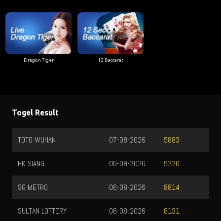
Dragon Tiger
12 Baccarat
Togel Result
TOTO WUHAN
07-08-2026
5883
HK SIANG
06-08-2026
9220
SG METRO
06-08-2026
8814
SULTAN LOTTERY
06-08-2026
8131