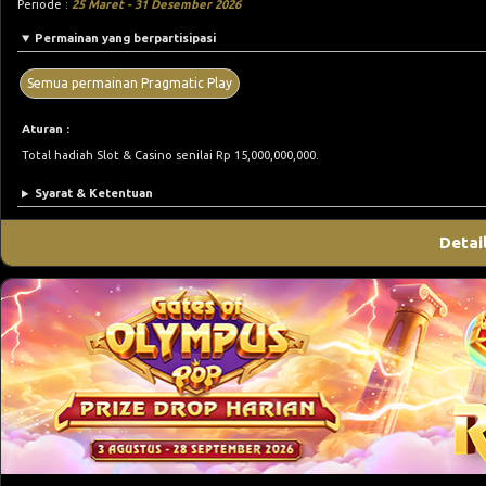
Periode :
25 Maret - 31 Desember 2026
Permainan yang berpartisipasi
Semua permainan Pragmatic Play
Aturan :
Total hadiah Slot & Casino senilai Rp 15,000,000,000.
Syarat & Ketentuan
Detai