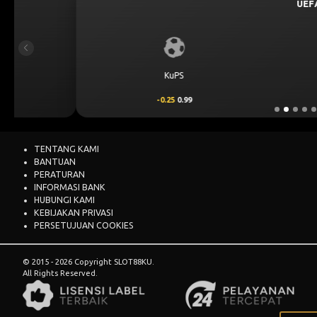
UEFA EUROPA LE
August 6, 20
0 
Previous
BET
KuPS
-0.25
0.99
TENTANG KAMI
BANTUAN
PERATURAN
INFORMASI BANK
HUBUNGI KAMI
KEBIJAKAN PRIVASI
PERSETUJUAN COOKIES
© 2015 - 2026 Copyright SLOT88KU.
All Rights Reserved.