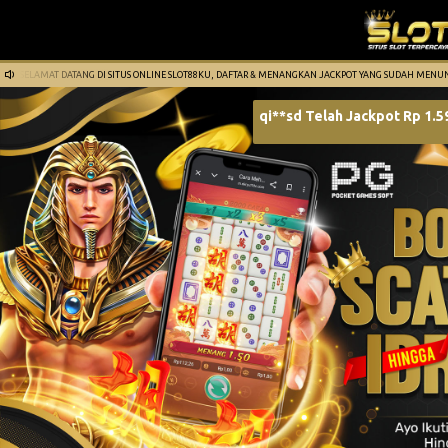
SELAMAT DATANG DI SITUS ONLINE SLOT88KU, DAFTAR & MENANGKAN JACKPOT YANG SUDAH MENUN