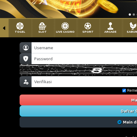
TOGEL
SLOT
LIVE CASINO
SPORT
ARCADE
SABU
Reme
Ma
Daftar 
Main d