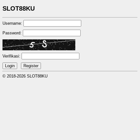
SLOT88KU
Username:
Password:
Verifikasi:
© 2018-2026 SLOT88KU